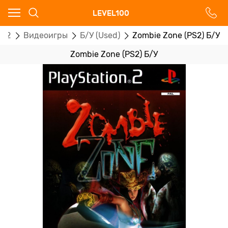
Ваш город - Москва,
LEVEL100
угадали?
n 2
Видеоигры
Б/У (Used)
Zombie Zone (PS2) Б/У
ДА
НЕТ
Zombie Zone (PS2) Б/У