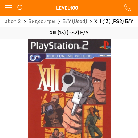
Ваш город - Москва,
LEVEL100
угадали?
Station 2
Видеоигры
Б/У (Used)
XIII (13) (PS2) Б/У
ДА
НЕТ
XIII (13) (PS2) Б/У