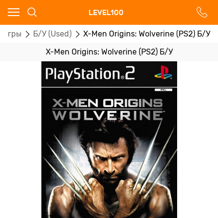
Ваш город - Москва,
LEVEL100
угадали?
оигры
Б/У (Used)
X-Men Origins: Wolverine (PS2) Б/У
ДА
НЕТ
X-Men Origins: Wolverine (PS2) Б/У