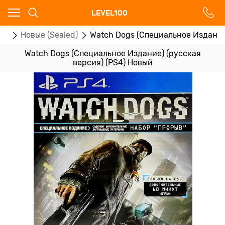
Ваш город - Москва,
LEVEL100
угадали?
ры
Новые (Sealed)
Watch Dogs (Специальное Издание
ДА
НЕТ
Watch Dogs (Специальное Издание) (русская
версия) (PS4) Новый