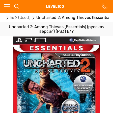
Ваш город - Москва,
LEVEL100
угадали?
ры
Б/У (Used)
Uncharted 2: Among Thieves (Essentials
ДА
НЕТ
Uncharted 2: Among Thieves (Essentials) (русская
версия) (PS3) Б/У