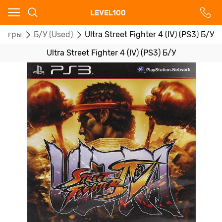
Ваш город - Москва,
LEVEL100
угадали?
оигры
Б/У (Used)
Ultra Street Fighter 4 (IV) (PS3) Б/У
ДА
НЕТ
Ultra Street Fighter 4 (IV) (PS3) Б/У