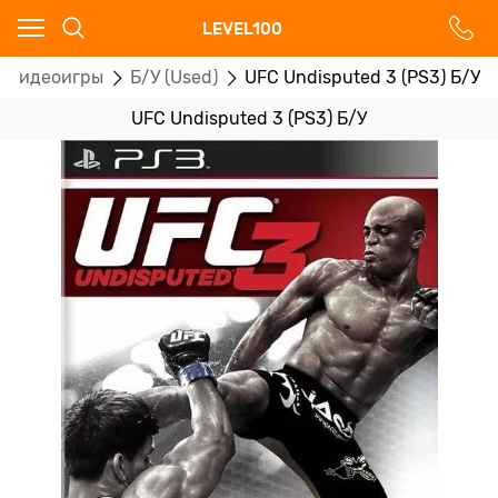
Ваш город - Москва,
LEVEL100
угадали?
Видеоигры
Б/У (Used)
UFC Undisputed 3 (PS3) Б/У
ДА
НЕТ
UFC Undisputed 3 (PS3) Б/У