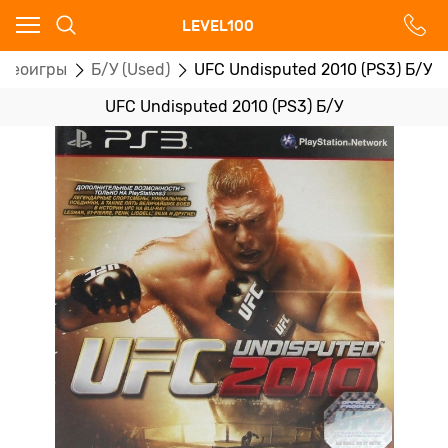
Ваш город - Москва,
LEVEL100
угадали?
деоигры
Б/У (Used)
UFC Undisputed 2010 (PS3) Б/У
ДА
НЕТ
UFC Undisputed 2010 (PS3) Б/У