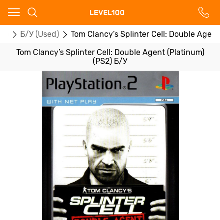
Ваш город - Москва,
LEVEL100
угадали?
ры
Б/У (Used)
Tom Clancy’s Splinter Cell: Double Agent
ДА
НЕТ
Tom Clancy’s Splinter Cell: Double Agent (Platinum)
(PS2) Б/У