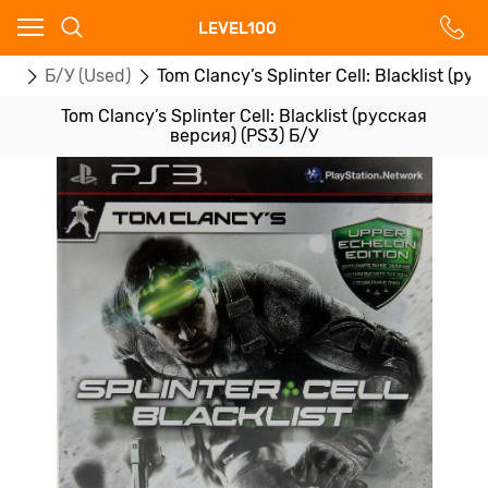
Ваш город - Москва,
LEVEL100
угадали?
ры
Б/У (Used)
Tom Clancy’s Splinter Cell: Blacklist (р
ДА
НЕТ
Tom Clancy’s Splinter Cell: Blacklist (русская
версия) (PS3) Б/У