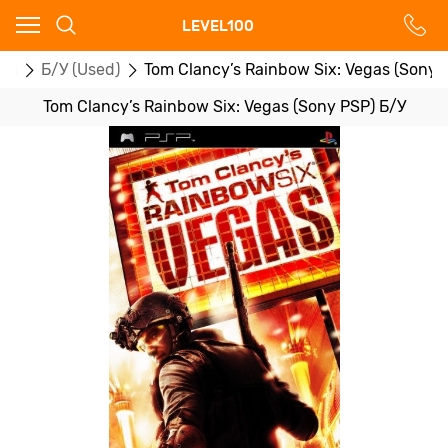
Ваш город - Москва,
LEVEL100
угадали?
ры
Б/У (Used)
Tom Clancy’s Rainbow Six: Vegas (Sony 
ДА
НЕТ
Tom Clancy’s Rainbow Six: Vegas (Sony PSP) Б/У