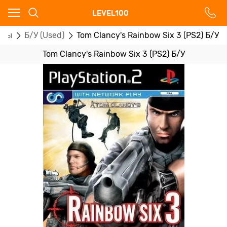
Ваш город - Москва,
LEVEL100
угадали?
гры
Б/У (Used)
Tom Clancy's Rainbow Six 3 (PS2) Б/У
ДА
НЕТ
Tom Clancy's Rainbow Six 3 (PS2) Б/У