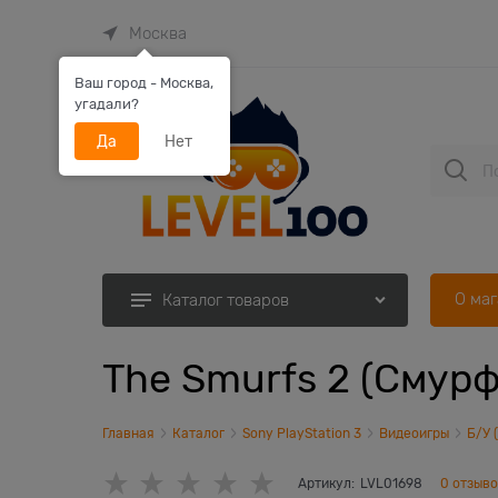
Москва
Ваш город - Москва,
угадали?
Да
Нет
О ма
Каталог товаров
The Smurfs 2 (Смурф
Главная
Каталог
Sony PlayStation 3
Видеоигры
Б/У 
Артикул:
LVL01698
0 отзыв