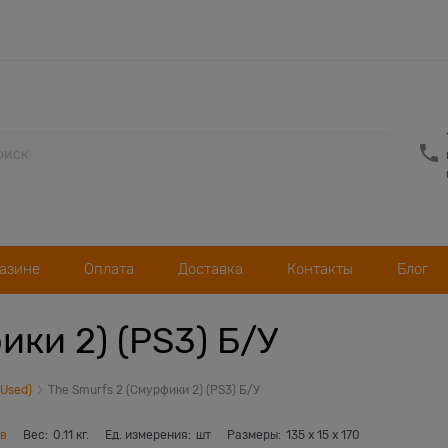
газине
Оплата
Доставка
Контакты
Блог
ики 2) (PS3) Б/У
(Used)
The Smurfs 2 (Смурфики 2) (PS3) Б/У
ов
Вес:
0.11
кг.
Ед. измерения:
шт
Размеры:
135
x
15
x
170