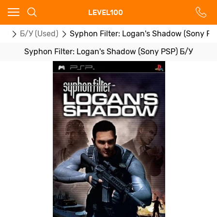
Ваш город - Москва,
LEVEL100
угадали?
ры
Б/У (Used)
Syphon Filter: Logan's Shadow (Sony PS
ДА
НЕТ
Syphon Filter: Logan's Shadow (Sony PSP) Б/У