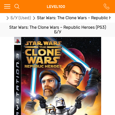
Ваш город - Москва,
LEVEL100
угадали?
ры
Б/У (Used)
Star Wars: The Clone Wars – Republic He
ДА
НЕТ
Star Wars: The Clone Wars – Republic Heroes (PS3)
Б/У