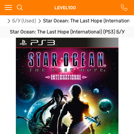
Ваш город - Москва,
LEVEL100
угадали?
ры
Б/У (Used)
Star Ocean: The Last Hope (International
ДА
НЕТ
Star Ocean: The Last Hope (International) (PS3) Б/У