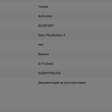
1 игрок
Activision
BLES01291
Sony PlayStation 3
Нет
Beenox
Б/У (Used)
5030917100376
Документация на русском языке