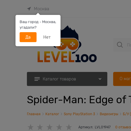
Москва
Ваш город - Москва,
угадали?
Да
Нет
О ма
Каталог товаров
Spider-Man: Edge of
Главная
Каталог
Sony PlayStation 3
Видеоигры
Б/У 
Артикул:
LVL01947
0 отзыво