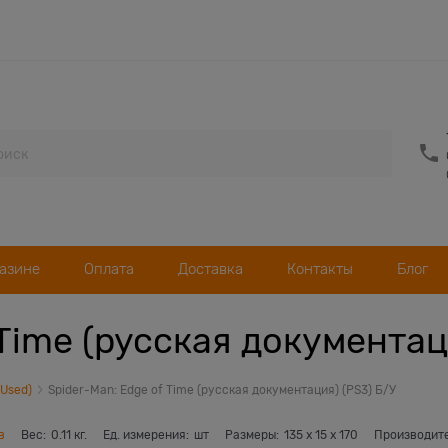
газине
Оплата
Доставка
Контакты
Блог
 Time (русская документац
(Used)
Spider-Man: Edge of Time (русская документация) (PS3) Б/У
в
Вес:
0.11
кг.
Ед. измерения:
шт
Размеры:
135
x
15
x
170
Производит