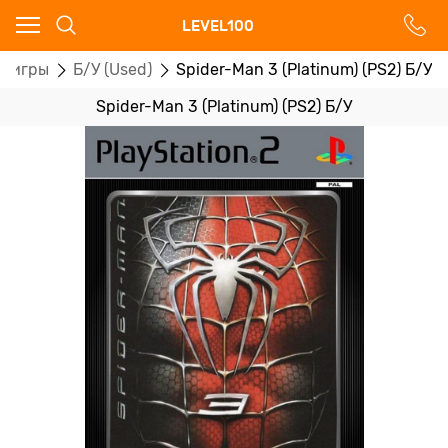
Ваш город - Москва,
LEVEL100
угадали?
еоигры
Б/У (Used)
Spider-Man 3 (Platinum) (PS2) Б/У
ДА
НЕТ
Spider-Man 3 (Platinum) (PS2) Б/У