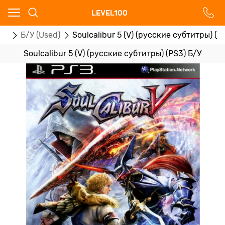
Ваш город - Москва,
LEVEL100
угадали?
ры
Б/У (Used)
Soulcalibur 5 (V) (русские субтитры) (P
ДА
НЕТ
Soulcalibur 5 (V) (русские субтитры) (PS3) Б/У