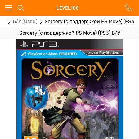
Ваш город - Москва,
LEVEL100
угадали?
ры
Б/У (Used)
Sorcery (с поддержкой PS Move) (PS3) 
ДА
НЕТ
Sorcery (с поддержкой PS Move) (PS3) Б/У