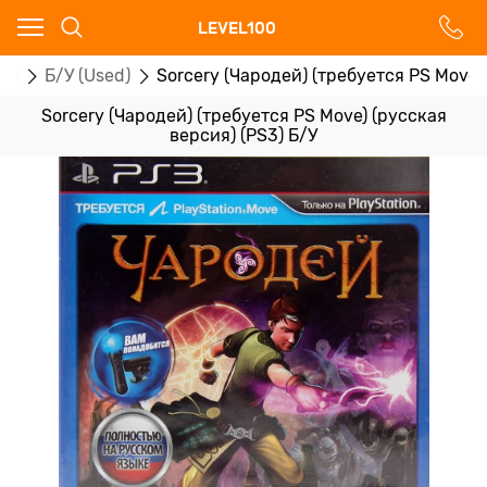
Ваш город - Москва,
LEVEL100
угадали?
ры
Б/У (Used)
Sorcery (Чародей) (требуется PS Move)
ДА
НЕТ
Sorcery (Чародей) (требуется PS Move) (русская
версия) (PS3) Б/У