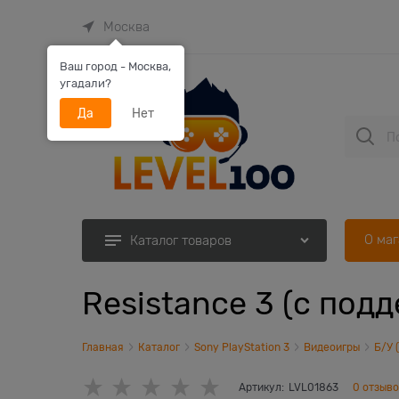
Москва
Ваш город - Москва,
угадали?
Да
Нет
О ма
Каталог товаров
Resistance 3 (с под
Главная
Каталог
Sony PlayStation 3
Видеоигры
Б/У 
Артикул:
LVL01863
0 отзыв