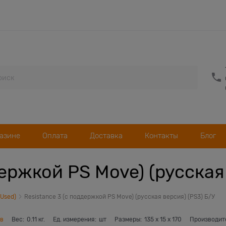
газине
Оплата
Доставка
Контакты
Блог
держкой PS Move) (русская
(Used)
Resistance 3 (с поддержкой PS Move) (русская версия) (PS3) Б/У
ов
Вес:
0.11
кг.
Ед. измерения:
шт
Размеры:
135
x
15
x
170
Производит