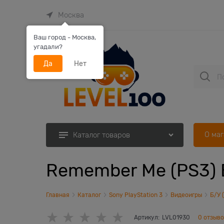
Москва
Ваш город - Москва,
угадали?
Да
Нет
О ма
Каталог товаров
Remember Me (PS3) 
Главная
Каталог
Sony PlayStation 3
Видеоигры
Б/У 
Артикул:
LVL01930
0 отзыв