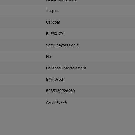
1 игрок
Capcom
BLES01701
Sony PlayStation 3
Нет
Dontnod Entertainment
Б/У (Used)
5055060928950
Английский