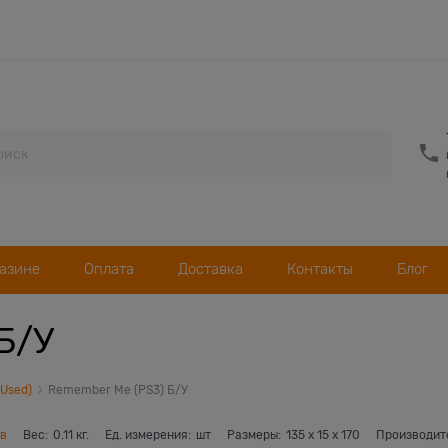
газине
Оплата
Доставка
Контакты
Блог
Б/У
(Used)
Remember Me (PS3) Б/У
ов
Вес:
0.11
кг.
Ед. измерения:
шт
Размеры:
135
x
15
x
170
Производит