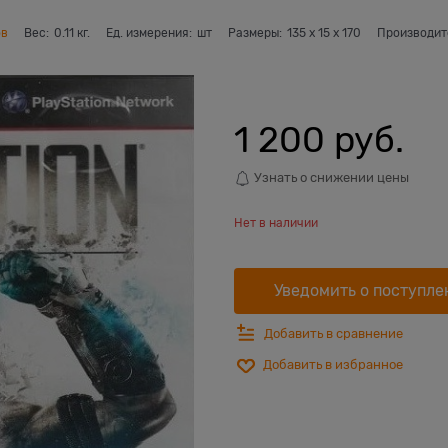
ов
Вес:
0.11
кг.
Ед. измерения:
шт
Размеры:
135
x
15
x
170
Производит
1 200
 руб.
Узнать о снижении цены
Нет в наличии
Уведомить о поступле
Добавить в сравнение
Добавить в избранное