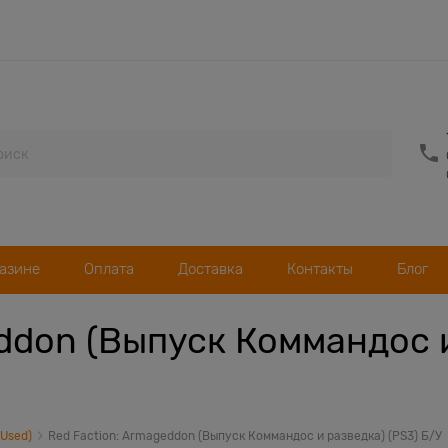
газине
Оплата
Доставка
Контакты
Блог
ddon (Выпуск Коммандос и
(Used)
Red Faction: Armageddon (Выпуск Коммандос и разведка) (PS3) Б/У