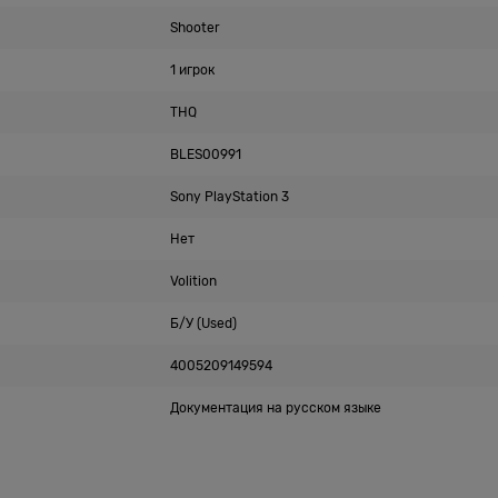
Shooter
1 игрок
THQ
BLES00991
Sony PlayStation 3
Нет
Volition
Б/У (Used)
4005209149594
Документация на русском языке