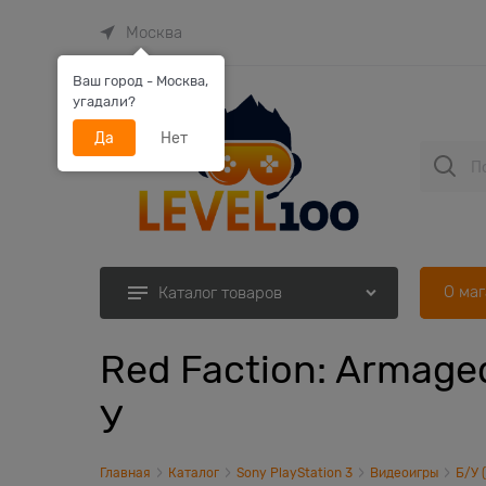
Москва
Ваш город - Москва,
угадали?
Да
Нет
О ма
Каталог товаров
Red Faction: Armage
У
Главная
Каталог
Sony PlayStation 3
Видеоигры
Б/У 