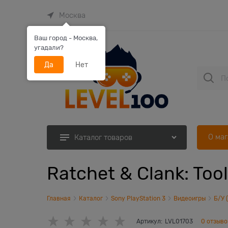
Москва
Ваш город - Москва,
угадали?
Да
Нет
О ма
Каталог товаров
Ratchet & Clank: Tool
Главная
Каталог
Sony PlayStation 3
Видеоигры
Б/У 
Артикул:
LVL01703
0 отзыво