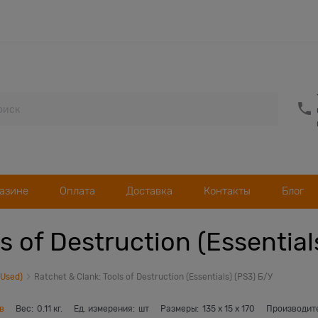
газине
Оплата
Доставка
Контакты
Блог
s of Destruction (Essential
(Used)
Ratchet & Clank: Tools of Destruction (Essentials) (PS3) Б/У
в
Вес:
0.11
кг.
Ед. измерения:
шт
Размеры:
135
x
15
x
170
Производит