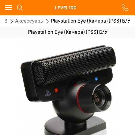
Ваш город - Москва,
LEVEL100
угадали?
on 3
Аксессуары
Playstation Eye (Камера) (PS3) Б/У
ДА
НЕТ
Playstation Eye (Камера) (PS3) Б/У