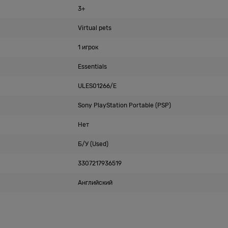
3+
Virtual pets
1 игрок
Essentials
ULES01266/E
Sony PlayStation Portable (PSP)
Нет
Б/У (Used)
3307217936519
Английский