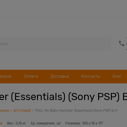
газине
Оплата
Доставка
Контакты
Блог
r (Essentials) (Sony PSP) 
оигры
Б/У (Used)
Petz: My Baby Hamster (Essentials) (Sony PSP) Б/У
ов
Вес:
0.12
кг.
Ед. измерения:
шт
Размеры:
105
x
15
x
177