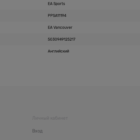
EA Sports
PPSA11194
EA Vancouver
5030949125217
Английский
Личный кабинет
Вход