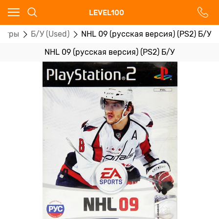
Ваш город - Москва,
LEVEL100
угадали?
игры
Б/У (Used)
NHL 09 (русская версия) (PS2) Б/У
ДА
НЕТ
NHL 09 (русская версия) (PS2) Б/У