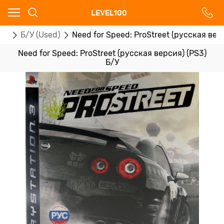
Ваш город - Москва,
LEVEL100
угадали?
ры
Б/У (Used)
Need for Speed: ProStreet (русская вер
ДА
НЕТ
Need for Speed: ProStreet (русская версия) (PS3)
Б/У