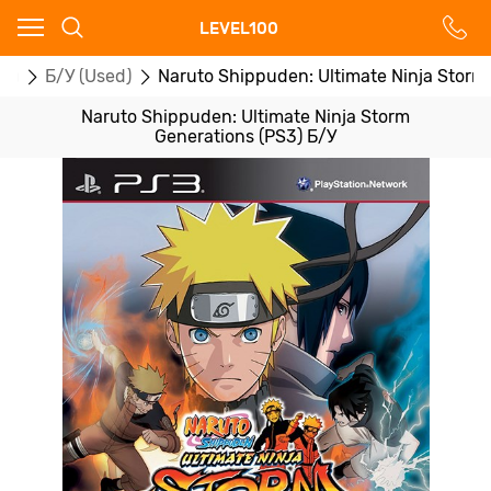
Ваш город - Москва,
LEVEL100
угадали?
ры
Б/У (Used)
Naruto Shippuden: Ultimate Ninja Storm
ДА
НЕТ
Naruto Shippuden: Ultimate Ninja Storm
Generations (PS3) Б/У