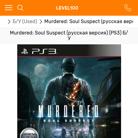
Ваш город - Москва,
LEVEL100
угадали?
ры
Б/У (Used)
Murdered: Soul Suspect (русская верси
ДА
НЕТ
Murdered: Soul Suspect (русская версия) (PS3) Б/
У