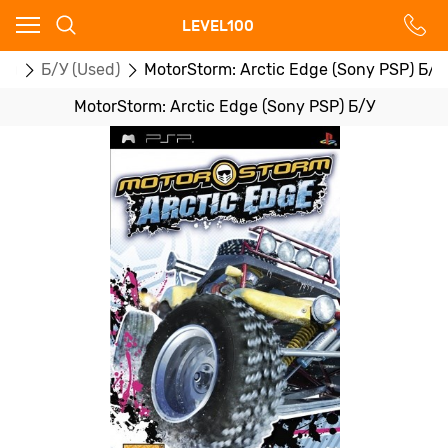
Ваш город - Москва,
LEVEL100
угадали?
ры
Б/У (Used)
MotorStorm: Arctic Edge (Sony PSP) Б/У
ДА
НЕТ
MotorStorm: Arctic Edge (Sony PSP) Б/У