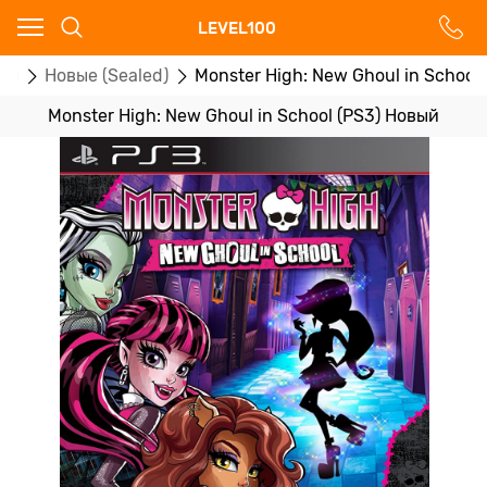
Ваш город - Москва,
LEVEL100
угадали?
ры
Новые (Sealed)
Monster High: New Ghoul in School
ДА
НЕТ
Monster High: New Ghoul in School (PS3) Новый