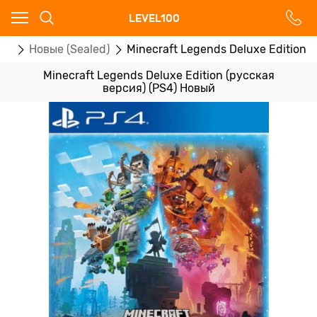
Ваш город - Москва,
LEVEL100
угадали?
ры
Новые (Sealed)
Minecraft Legends Deluxe Edition 
ДА
НЕТ
Minecraft Legends Deluxe Edition (русская
версия) (PS4) Новый