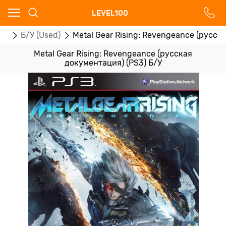
Ваш город - Москва,
LEVEL100
угадали?
ры
Б/У (Used)
Metal Gear Rising: Revengeance (русск
ДА
НЕТ
Metal Gear Rising: Revengeance (русская
документация) (PS3) Б/У