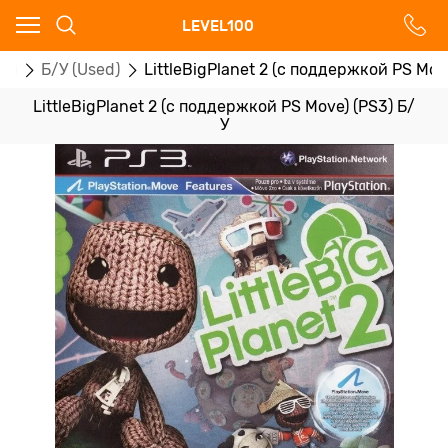
Ваш город - Москва,
LEVEL100
угадали?
ры
Б/У (Used)
LittleBigPlanet 2 (с поддержкой PS Mov
ДА
НЕТ
LittleBigPlanet 2 (с поддержкой PS Move) (PS3) Б/
У