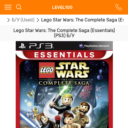
Ваш город - Москва,
LEVEL100
угадали?
ры
Б/У (Used)
Lego Star Wars: The Complete Saga (Esse
ДА
НЕТ
Lego Star Wars: The Complete Saga (Essentials)
(PS3) Б/У