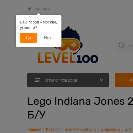
Москва
Ваш город - Москва,
угадали?
Да
Нет
О ма
Каталог товаров
Lego Indiana Jones 2
Б/У
Главная
Каталог
Sony PlayStation 3
Видеоигры
Б/У 