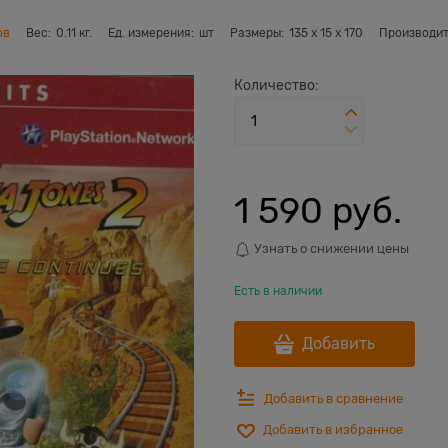
ов
Вес:
0.11
кг.
Ед. измерения:
шт
Размеры:
135
x
15
x
170
Производит
Количество:
1 590
 руб.
Узнать о снижении цены
Есть в наличии
Добавить
Добавить в сравнение
Добавить в избранное