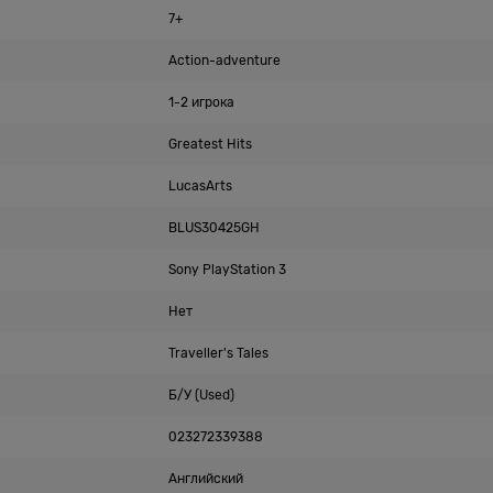
7+
Action-adventure
1-2 игрока
Greatest Hits
LucasArts
BLUS30425GH
Sony PlayStation 3
Нет
Traveller's Tales
Б/У (Used)
023272339388
Английский