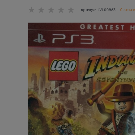
Артикул:
LVL00863
0 отзыв