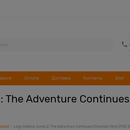
газине
Оплата
Доставка
Контакты
Блог
: The Adventure Continues 
(Used)
Lego Indiana Jones 2: The Adventure Continues (Greatest Hits) (PS3) 