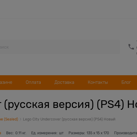
газине
Оплата
Доставка
Контакты
Блог
r (русская версия) (PS4) 
е (Sealed)
Lego City Undercover (русская версия) (PS4) Новый
в
Вес:
0.11
кг.
Ед. измерения:
шт
Размеры:
135
x
15
x
170
Производит