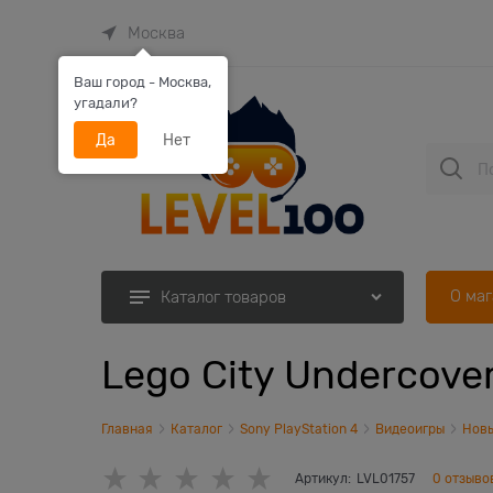
Москва
Ваш город - Москва,
угадали?
Да
Нет
О ма
Каталог товаров
Lego City Undercove
Главная
Каталог
Sony PlayStation 4
Видеоигры
Новы
Артикул:
LVL01757
0 отзыво