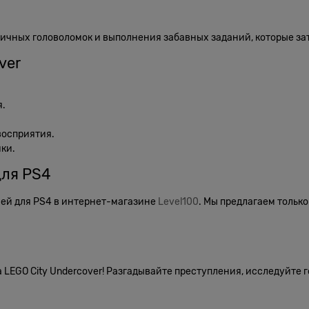
чных головоломок и выполнения забавных заданий, которые зат
ver
я.
восприятия.
ки.
для PS4
ией для PS4 в интернет-магазине
Level100
. Мы предлагаем тольк
 LEGO City Undercover! Разгадывайте преступления, исследуйте 