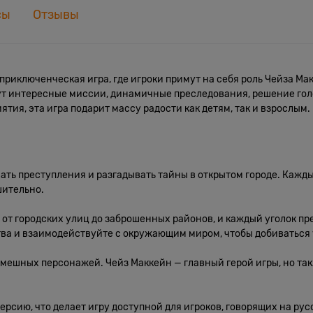
сы
Отзывы
 приключенческая игра, где игроки примут на себя роль Чейза Ма
ждут интересные миссии, динамичные преследования, решение го
ятия, эта игра подарит массу радости как детям, так и взрослым.
вать преступления и разгадывать тайны в открытом городе. Кажд
шительно.
от городских улиц до заброшенных районов, и каждый уголок пр
ва и взаимодействуйте с окружающим миром, чтобы добиваться 
смешных персонажей. Чейз Маккейн — главный герой игры, но так
ерсию, что делает игру доступной для игроков, говорящих на рус