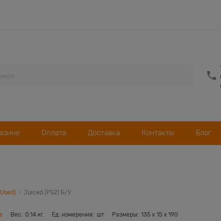
газине
Оплата
Доставка
Контакты
Блог
(Used)
Juiced (PS2) Б/У
в
Вес:
0.14
кг.
Ед. измерения:
шт
Размеры:
135
x
15
x
190