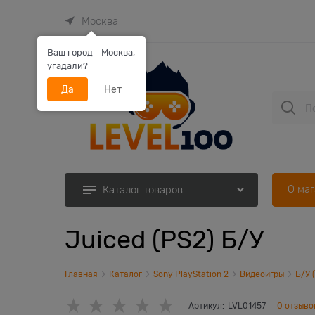
Москва
Ваш город - Москва,
угадали?
Да
Нет
О ма
Каталог товаров
Juiced (PS2) Б/У
Главная
Каталог
Sony PlayStation 2
Видеоигры
Б/У 
Артикул:
LVL01457
0 отзыво