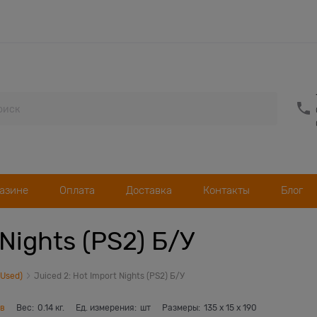
газине
Оплата
Доставка
Контакты
Блог
 Nights (PS2) Б/У
(Used)
Juiced 2: Hot Import Nights (PS2) Б/У
ов
Вес:
0.14
кг.
Ед. измерения:
шт
Размеры:
135
x
15
x
190