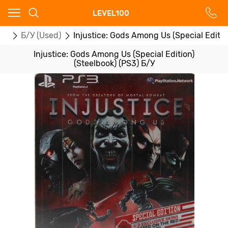
Ваш город - Москва,
LEVEL100
угадали?
ры
Б/У (Used)
Injustice: Gods Among Us (Special Editio
ДА
НЕТ
Injustice: Gods Among Us (Special Edition)
(Steelbook) (PS3) Б/У