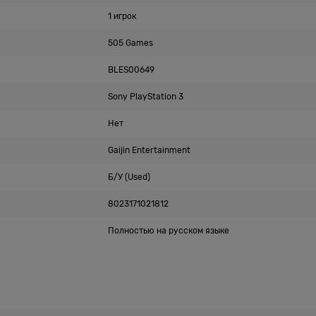
1 игрок
505 Games
BLES00649
Sony PlayStation 3
Нет
Gaijin Entertainment
Б/У (Used)
8023171021812
Полностью на русском языке