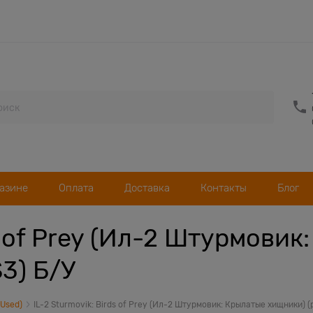
газине
Оплата
Доставка
Контакты
Блог
ds of Prey (Ил-2 Штурмови
S3) Б/У
(Used)
IL-2 Sturmovik: Birds of Prey (Ил-2 Штурмовик: Крылатые хищники) (