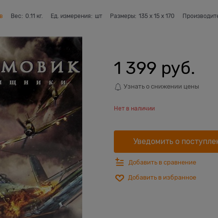
в
Вес:
0.11
кг.
Ед. измерения:
шт
Размеры:
135
x
15
x
170
Производит
1 399
 руб.
Узнать о снижении цены
Нет в наличии
Уведомить о поступле
Добавить в сравнение
Добавить в избранное