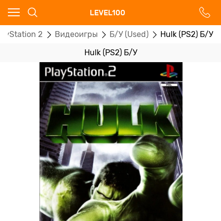
Ваш город - Москва,
LEVEL100
угадали?
layStation 2
Видеоигры
Б/У (Used)
Hulk (PS2) Б/У
ДА
НЕТ
Hulk (PS2) Б/У