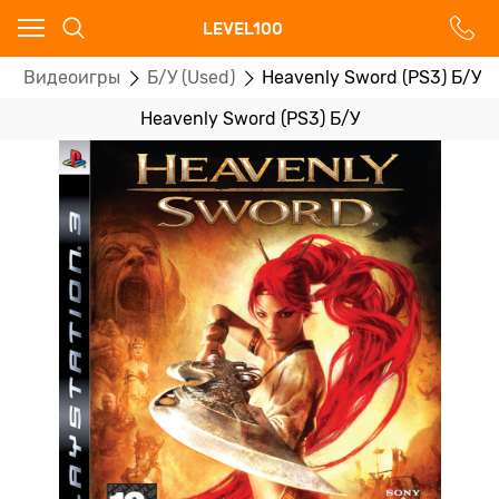
Ваш город - Москва,
LEVEL100
угадали?
Видеоигры
Б/У (Used)
Heavenly Sword (PS3) Б/У
ДА
НЕТ
Heavenly Sword (PS3) Б/У