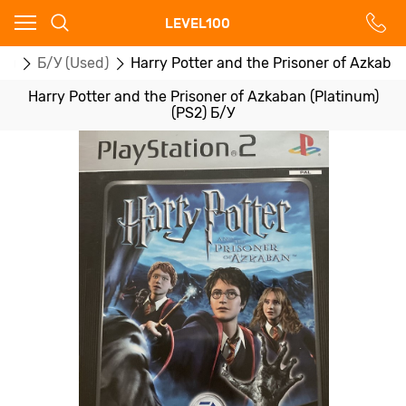
Ваш город - Москва,
LEVEL100
угадали?
ры
Б/У (Used)
Harry Potter and the Prisoner of Azkaban
ДА
НЕТ
Harry Potter and the Prisoner of Azkaban (Platinum)
(PS2) Б/У