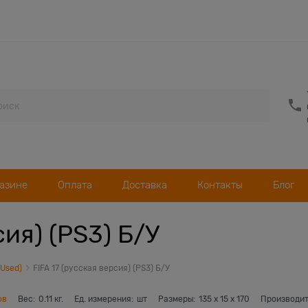
газине
Оплата
Доставка
Контакты
Блог
сия) (PS3) Б/У
(Used)
FIFA 17 (русская версия) (PS3) Б/У
ов
Вес:
0.11
кг.
Ед. измерения:
шт
Размеры:
135
x
15
x
170
Производит