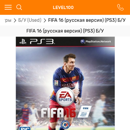
Ваш город - Москва,
LEVEL100
угадали?
игры
Б/У (Used)
FIFA 16 (русская версия) (PS3) Б/У
ДА
НЕТ
FIFA 16 (русская версия) (PS3) Б/У