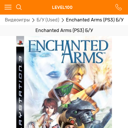
Ваш город - Москва,
LEVEL100
угадали?
Видеоигры
Б/У (Used)
Enchanted Arms (PS3) Б/У
ДА
НЕТ
Enchanted Arms (PS3) Б/У